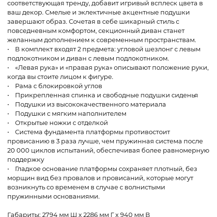
соответствующая тренду, добавит игривый всплеск цвета в
ваш декор. Смелые и эклектичные акцентные подушки
завершают образ. Сочетая в себе шикарный стиль с
повседневным комфортом, секционный диван станет
желанным дополнением к современным пространствам.
• В комплект входят 2 предмета: угловой шезлонг с левым
подлокотником и диван с левым подлокотником.
• «Левая рука» и «правая рука» описывают положение руки,
когда вы стоите лицом к фигуре.
• Рама с блокировкой углов
• Прикрепленная спинка и свободные подушки сиденья
• Подушки из высококачественного материала
• Подушки с мягким наполнителем
• Открытые ножки с отделкой
• Система фундамента платформы противостоит
провисанию в 3 раза лучше, чем пружинная система после
20 000 циклов испытаний, обеспечивая более равномерную
поддержку
• Гладкое основание платформы сохраняет плотный, без
морщин вид без провалов и провисаний, которые могут
возникнуть со временем в случае с волнистыми
пружинными основаниями.
Габариты: 2794 мм Ш x 2286 мм Г x 940 мм В