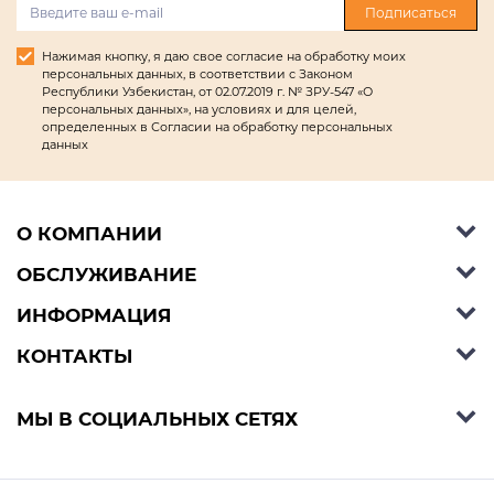
Подписаться
Нажимая кнопку, я даю свое согласие на обработку моих
персональных данных, в соответствии с Законом
Республики Узбекистан, от 02.07.2019 г. № ЗРУ-547 «О
персональных данных», на условиях и для целей,
определенных в Согласии на обработку персональных
данных
О КОМПАНИИ
ОБСЛУЖИВАНИЕ
Об Ashley Furniture HomeStore
Контакты
ИНФОРМАЦИЯ
Справочный центр
КОНТАКТЫ
Блог
Способы оплаты
Стили
Условия доставки
Телефон:
+998 77 494 09 99
МЫ В СОЦИАЛЬНЫХ СЕТЯХ
Договор публичной оферты
Условия предзаказа
E-mail:
support@ashleyhomestore.uz
Политика конфиденциальности
Оплата в рассрочку