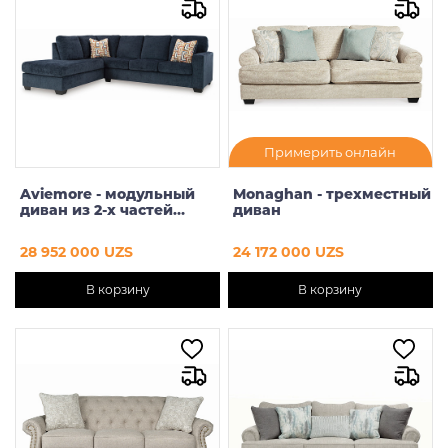
От
До
Предзаказ
Примерить онлайн
Aviemore - модульный
Monaghan - трехместный
диван из 2-х частей
диван
(левый, синий)
28 952 000 UZS
24 172 000 UZS
В корзину
В корзину