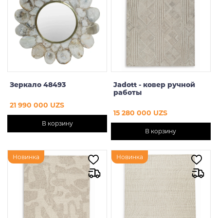
Свечи и подсвечники
Зеркала
Пуфы
Посуда
Зеркало 48493
Jadott - ковер ручной
работы
21 990 000 UZS
Декоративные подушки
15 280 000 UZS
В корзину
Вазы
В корзину
Декоративные цветы
Новинка
Новинка
Картины
Настольный декор