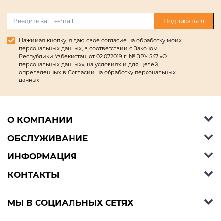
Подписаться
Нажимая кнопку, я даю свое согласие на обработку моих
персональных данных, в соответствии с Законом
Республики Узбекистан, от 02.07.2019 г. № ЗРУ-547 «О
персональных данных», на условиях и для целей,
определенных в Согласии на обработку персональных
данных
О КОМПАНИИ
ОБСЛУЖИВАНИЕ
Об Ashley Furniture HomeStore
Контакты
ИНФОРМАЦИЯ
Справочный центр
КОНТАКТЫ
Блог
Способы оплаты
Стили
Условия доставки
Телефон:
+998 77 494 09 99
МЫ В СОЦИАЛЬНЫХ СЕТЯХ
Договор публичной оферты
Условия предзаказа
E-mail:
support@ashleyhomestore.uz