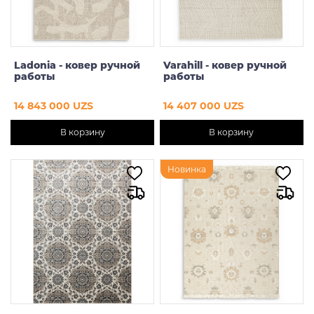
Пледы
Часы
Ladonia - ковер ручной
Varahill - ковер ручной
работы
работы
Фонари
14 843 000 UZS
14 407 000 UZS
Подносы
В корзину
В корзину
Ковры
Новинка
Лампы
Цена
От
До