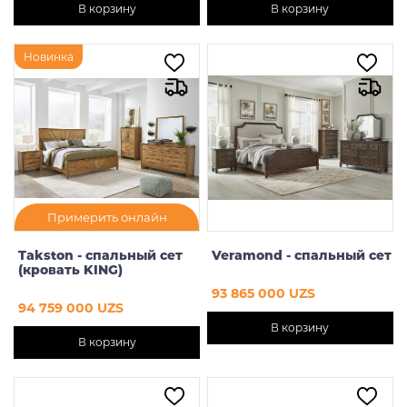
В корзину
В корзину
Новинка
Примерить онлайн
Takston - спальный сет
Veramond - спальный сет
(кровать KING)
93 865 000 UZS
94 759 000 UZS
В корзину
В корзину