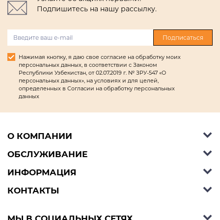
Подпишитесь на нашу рассылку.
Подписаться
Нажимая кнопку, я даю свое согласие на обработку моих
персональных данных, в соответствии с Законом
Республики Узбекистан, от 02.07.2019 г. № ЗРУ-547 «О
персональных данных», на условиях и для целей,
определенных в Согласии на обработку персональных
данных
О КОМПАНИИ
ОБСЛУЖИВАНИЕ
Об Ashley Furniture HomeStore
Контакты
ИНФОРМАЦИЯ
Справочный центр
КОНТАКТЫ
Блог
Способы оплаты
Стили
Условия доставки
Телефон:
+998 77 494 09 99
МЫ В СОЦИАЛЬНЫХ СЕТЯХ