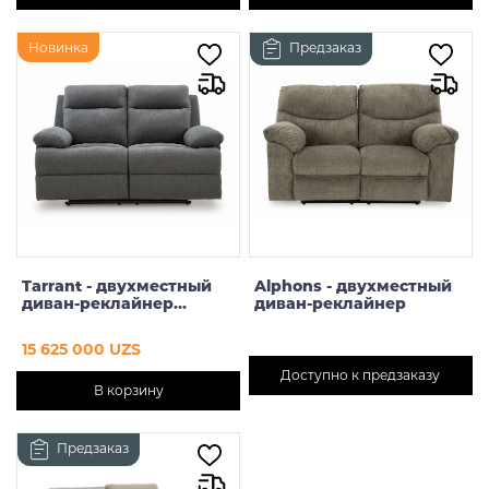
Новинка
Предзаказ
Tarrant - двухместный
Alphons - двухместный
диван-реклайнер
диван-реклайнер
(серый)
15 625 000 UZS
Доступно к предзаказу
В корзину
Предзаказ