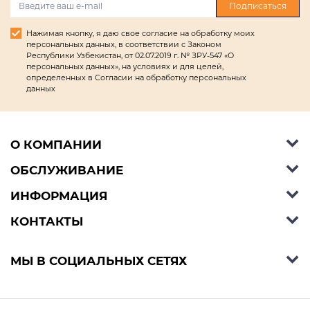
Подписаться
Нажимая кнопку, я даю свое согласие на обработку моих
персональных данных, в соответствии с Законом
Республики Узбекистан, от 02.07.2019 г. № ЗРУ-547 «О
персональных данных», на условиях и для целей,
определенных в Согласии на обработку персональных
данных
О КОМПАНИИ
ОБСЛУЖИВАНИЕ
Об Ashley Furniture HomeStore
Контакты
ИНФОРМАЦИЯ
Справочный центр
КОНТАКТЫ
Блог
Способы оплаты
Стили
Условия доставки
Телефон:
+998 77 494 09 99
МЫ В СОЦИАЛЬНЫХ СЕТЯХ
Договор публичной оферты
Условия предзаказа
E-mail:
support@ashleyhomestore.uz
Политика конфиденциальности
Оплата в рассрочку