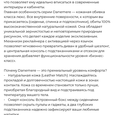
что позволяет ему идеально вписаться в современные
интерьеры и кабинеты.
Главная особенность серии Danemere — кожаная обивка
класса люкс. Все внутренние поверхности, к которым вы
прикасаетесь (сиденье, спинка и подлокотники), обиты 100%
высококачественной натуральной кожей. Она обладает
уникальной зернистостью и неповторимым природным
рисунком, что делает каждое изделие эксклюзивным.
Механизм реклайнера с активацией через язычок
позволяет мгновенно превратить диван в удобный шезлонг,
а центральная консоль с подстаканниками и отсеком для
хранения добавляет функциональности уровня «бизнес-
класс».
Почему Danemere — это премиальный уровень комфорта?
• Натуральная кожа (Leather Match): Наслаждайтесь
прохладой и долговечностью настоящей кожи в зонах
контакта. Кожа со временем становится только лучше,
приобретая благородный вид и подстраиваясь под
температуру вашего тела.
• Смарт-консоль: Встроенный бокс между сиденьями
позволяет скрыть пульты и гаджеты, а два глубоких
подстаканника надежно зафиксируют ваши любимые
напитки.