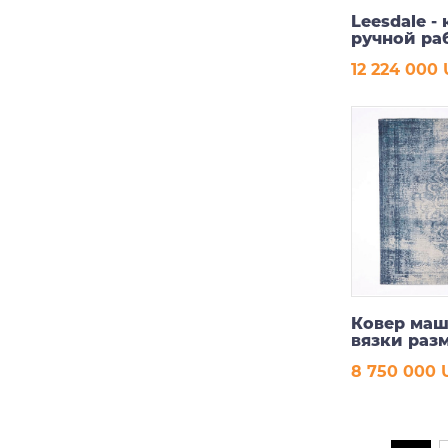
Leesdale -
ручной ра
12 224 000
В ко
Ковер ма
вязки раз
160*230 см
8 750 000 
В ко