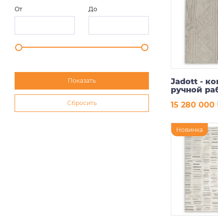
От
До
Jadott - к
ручной ра
15 280 000
В ко
Новинка