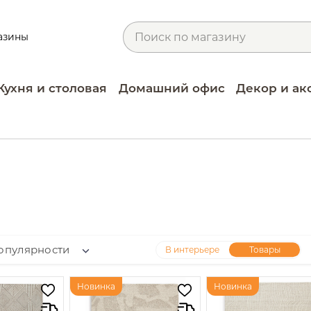
азины
Кухня и столовая
Домашний офис
Декор и ак
опулярности
В интерьере
Товары
Новинка
Новинка