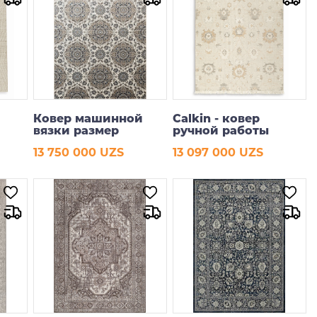
Ковер машинной
Calkin - ковер
вязки размер
ручной работы
200*290 см
13 750 000 UZS
13 097 000 UZS
В корзину
В корзину