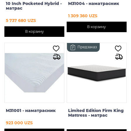
10 Inch Pocketed Hybrid -
M31004 - наматрасник
матрас
1 309 360 UZS
5 737 680 UZS
В корзину
В корзину
Предзаказ
M31001 - наматрасник
Limited Edition Firm King
Mattress - матрас
923 000 UZS