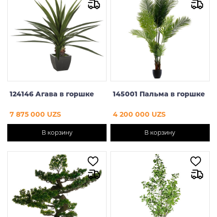
От
До
124146 Агава в горшке
145001 Пальма в горшке
7 875 000 UZS
4 200 000 UZS
В корзину
В корзину