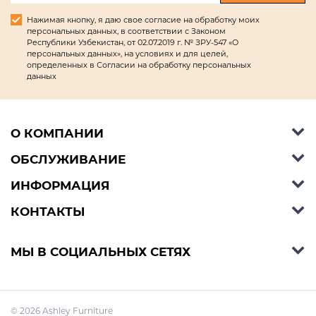
Нажимая кнопку, я даю свое согласие на обработку моих
персональных данных, в соответствии с Законом
Республики Узбекистан, от 02.07.2019 г. № ЗРУ-547 «О
персональных данных», на условиях и для целей,
определенных в Согласии на обработку персональных
данных
О КОМПАНИИ
ОБСЛУЖИВАНИЕ
Об Ashley Furniture HomeStore
Контакты
ИНФОРМАЦИЯ
Справочный центр
КОНТАКТЫ
Блог
Способы оплаты
Стили
Условия доставки
Телефон:
+998 77 494 09 99
МЫ В СОЦИАЛЬНЫХ СЕТЯХ
Договор публичной оферты
Условия предзаказа
E-mail:
support@ashleyhomestore.uz
Политика конфиденциальности
Оплата в рассрочку
Адрес: Шоурум: Яккасарайский р-н, улица
© 2026 Ashley Furniture