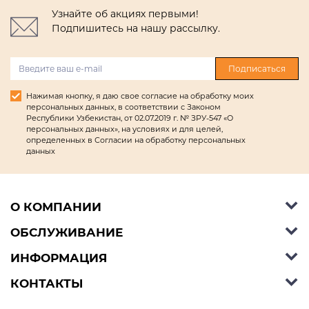
Узнайте об акциях первыми!
Подпишитесь на нашу рассылку.
Подписаться
Нажимая кнопку, я даю свое согласие на обработку моих
персональных данных, в соответствии с Законом
Республики Узбекистан, от 02.07.2019 г. № ЗРУ-547 «О
персональных данных», на условиях и для целей,
определенных в Согласии на обработку персональных
данных
О КОМПАНИИ
ОБСЛУЖИВАНИЕ
Об Ashley Furniture HomeStore
Контакты
ИНФОРМАЦИЯ
Справочный центр
КОНТАКТЫ
Блог
Способы оплаты