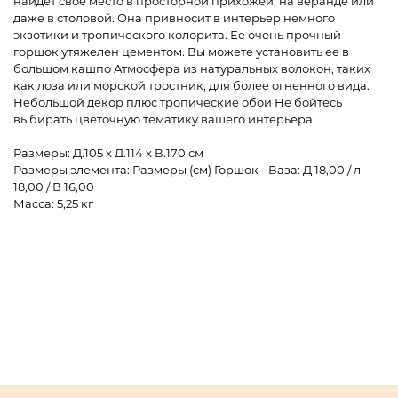
найдёт своё место в просторной прихожей, на веранде или
даже в столовой. Она привносит в интерьер немного
экзотики и тропического колорита. Ее очень прочный
горшок утяжелен цементом. Вы можете установить ее в
большом кашпо Атмосфера из натуральных волокон, таких
как лоза или морской тростник, для более огненного вида.
Небольшой декор плюс тропические обои Не бойтесь
выбирать цветочную тематику вашего интерьера.
Размеры: Д.105 x Д.114 x В.170 см
Размеры элемента: Размеры (см) Горшок - Ваза: Д 18,00 / л
18,00 / В 16,00
Масса: 5,25 кг