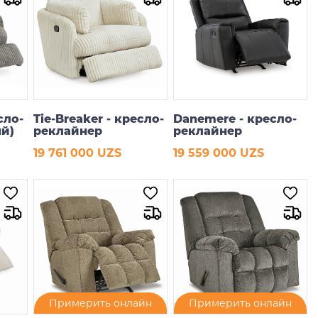
сло-
Tie-Breaker - кресло-
Danemere - кресло-
ый)
реклайнер
реклайнер
19 761 000 UZS
19 559 000 UZS
В корзину
В корзину
Примерить онлайн
Примерить онлайн