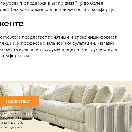
го уровня, от сдержанных по дизайну до более
иант без компромиссов по надежности и комфорту.
кенте
y HomeStore предлагает понятный и спокойный формат
ллекций и профессиональной консультации. Магазин
зложить кресло в шоуруме, а оценить его удобство в
и комфортным.
Подписаться
тку моих персональных
истан, от 02.07.2019 г.
 и для целей,
льных данных