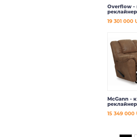
Overflow -
реклайне
19 301 000
В ко
McGann - 
реклайнер 
коричневы
15 349 000
В ко