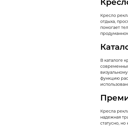
Кресл
Кресло рекл
отдыха, про
помогает те
продуманном
Катал
В каталоге 
современным
визуальному
функцию рас
использован
Преми
Кресла рекл
надежная тр
статусно, н