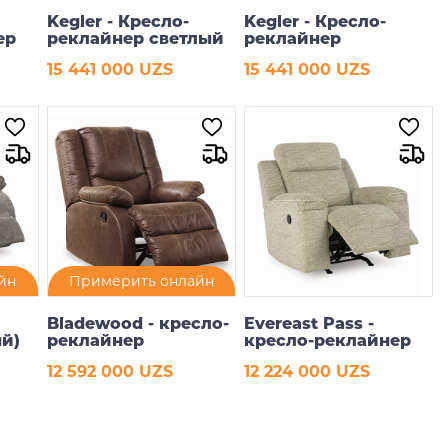
Kegler - Кресло-
Kegler - Кресло-
ер
реклайнер светлый
реклайнер
(качающийся)
(качающийся)
15 441 000 UZS
15 441 000 UZS
В корзину
В корзину
йн
Примерить онлайн
Bladewood - кресло-
Evereast Pass -
ый)
реклайнер
кресло-реклайнер
12 592 000 UZS
12 224 000 UZS
В корзину
В корзину