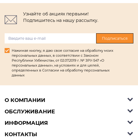
Узнайте об акциях первыми!
Подпишитесь на нашу рассылку.
Подписаться
Нажимая кнопку, я даю свое согласие на обработку моих
персональных данных, в соответствии с Законом
Республики Узбекистан, от 02.07.2019 г. № ЗРУ-547 «О
персональных данных», на условиях и для целей,
определенных в Согласии на обработку персональных
данных
О КОМПАНИИ
ОБСЛУЖИВАНИЕ
Об Ashley Furniture HomeStore
Контакты
ИНФОРМАЦИЯ
Справочный центр
КОНТАКТЫ
Блог
Способы оплаты