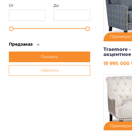
От
До
Примерит
Предзаказ
Traemore -
акцентное
19 995 000
В ко
Примерит