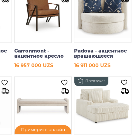
ное
Garronmont -
Padova - акцентное
акцентное кресло
вращающееся
кресло
16 957 000 UZS
16 911 000 UZS
В корзину
В корзину
Предзаказ
Примерить онлайн