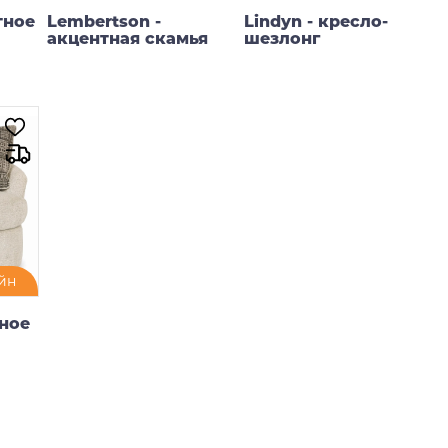
тное
Lembertson -
Lindyn - кресло-
акцентная скамья
шезлонг
Доступно к
Доступно к
предзаказу
предзаказу
йн
тное