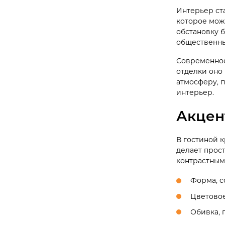
Интерьер ст
которое мож
обстановку б
общественны
Современное
отделки оно
атмосферу, 
интерьер.
Акцен
В гостиной 
делает прос
контрастным
Форма, с
Цветовое
Обивка, 