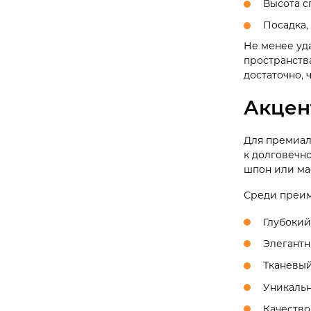
Высота с
Посадка,
Не менее уда
пространств
достаточно,
Акцен
Для премиал
к долговечн
шпон или ма
Среди преим
Глубокий
Элегантн
Тканевый
Уникальн
Качество