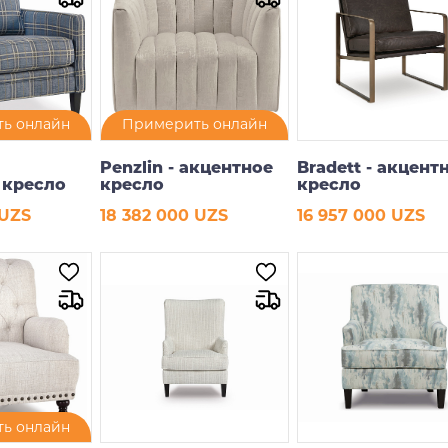
ь онлайн
Примерить онлайн
Penzlin - акцентное
Bradett - акцент
 кресло
кресло
кресло
 UZS
18 382 000 UZS
16 957 000 UZS
рзину
В корзину
В корзину
ь онлайн