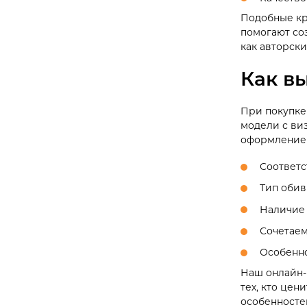
Подобные кр
помогают соз
как авторск
Как в
При покупке
модели с ви
оформлением
Соответс
Тип обив
Наличие 
Сочетаем
Особенно
Наш онлайн-
тех, кто цен
особенносте