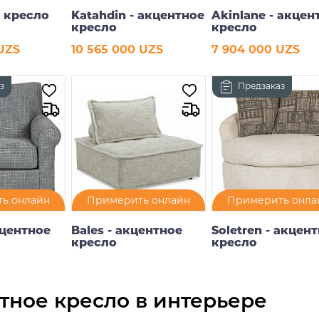
- кресло
Katahdin - акцентное
Akinlane - акцен
кресло
кресло
 UZS
10 565 000 UZS
7 904 000 UZS
рзину
В корзину
В корзину
з
Предзаказ
ь онлайн
Примерить онлайн
Примерить онла
кцентное
Bales - акцентное
Soletren - акцен
кресло
кресло
пно к
Доступно к
Доступно к
аказу
предзаказу
предзаказу
тное кресло в интерьере