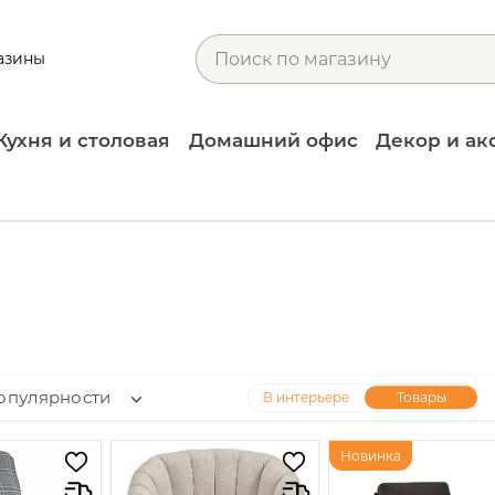
азины
Кухня и столовая
Домашний офис
Декор и ак
опулярности
В интерьере
Товары
Новинка