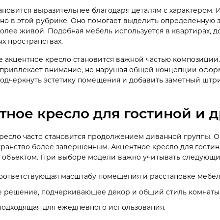
ановится выразительнее благодаря деталям с характером. И
но в этой рубрике. Оно помогает выделить определенную з
олее живой. Подобная мебель используется в квартирах, до
х пространствах.
 акцентное кресло становится важной частью композиции
 привлекает внимание, не нарушая общей концепции оформ
подчеркнуть эстетику помещения и добавить заметный шт
тное кресло для гостиной и д
кресло часто становится продолжением диванной группы. О
транство более завершенным. Акцентное кресло для гости
 объектом. При выборе модели важно учитывать следующи
оответствующая масштабу помещения и расстановке мебел
 решение, подчеркивающее декор и общий стиль комнаты
подходящая для ежедневного использования.