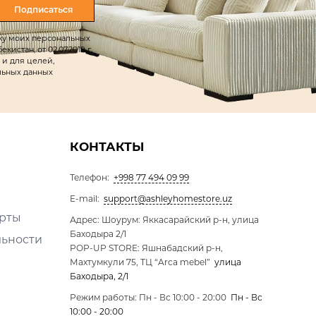
Подписаться
тку моих персональных
истан, от 02.07.2019 г.
 и для целей,
льных данных
КОНТАКТЫ
Телефон:
+998 77 494 09 99
E-mail:
support@ashleyhomestore.uz
ерты
Адрес: Шоурум: Яккасарайский р-н, улица
Баходыра 2/1
льности
POP-UP STORE: Яшнабадский р-н,
Махтумкули 75, ТЦ “Arca mebel”
улица
Баходыра, 2/1
Режим работы: Пн - Вс 10:00 - 20:00
Пн - Вс
10:00 - 20:00