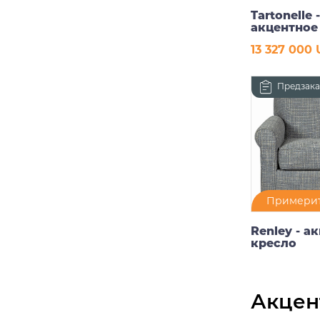
Tartonelle 
акцентное
13 327 000
В ко
Предзака
Примерит
Renley - а
кресло
Досту
предз
Акцен