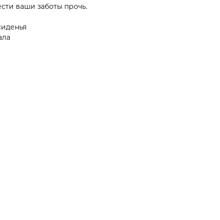
ести ваши заботы прочь.
сиденья
ала