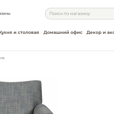
азины
Кухня и столовая
Домашний офис
Декор и ак
сла