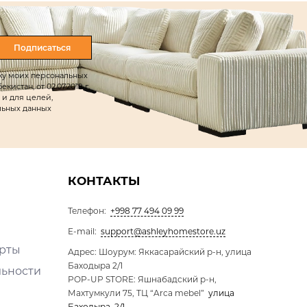
Подписаться
тку моих персональных
истан, от 02.07.2019 г.
 и для целей,
льных данных
КОНТАКТЫ
Телефон:
+998 77 494 09 99
E-mail:
support@ashleyhomestore.uz
ерты
Адрес: Шоурум: Яккасарайский р-н, улица
Баходыра 2/1
льности
POP-UP STORE: Яшнабадский р-н,
Махтумкули 75, ТЦ “Arca mebel”
улица
Баходыра, 2/1