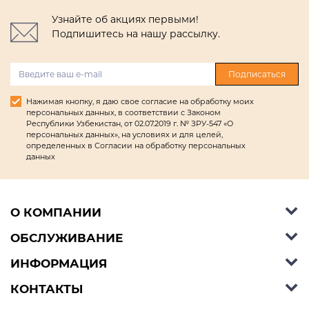
Узнайте об акциях первыми!
Подпишитесь на нашу рассылку.
Подписаться
Нажимая кнопку, я даю свое согласие на обработку моих
персональных данных, в соответствии с Законом
Республики Узбекистан, от 02.07.2019 г. № ЗРУ-547 «О
персональных данных», на условиях и для целей,
определенных в Согласии на обработку персональных
данных
О КОМПАНИИ
ОБСЛУЖИВАНИЕ
Об Ashley Furniture HomeStore
Контакты
ИНФОРМАЦИЯ
Справочный центр
КОНТАКТЫ
Блог
Способы оплаты