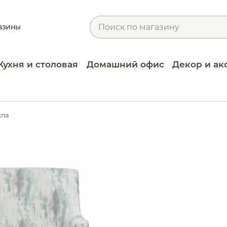
азины
Кухня и столовая
Домашний офис
Декор и ак
сла