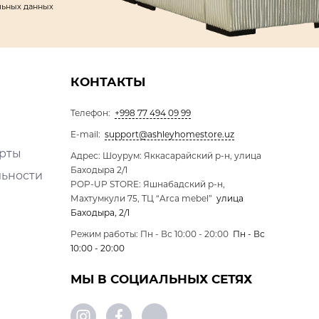
льных данных
КОНТАКТЫ
Телефон:
+998 77 494 09 99
E-mail:
support@ashleyhomestore.uz
ерты
Адрес: Шоурум: Яккасарайский р-н, улица
Баходыра 2/1
льности
POP-UP STORE: Яшнабадский р-н,
Махтумкули 75, ТЦ “Arca mebel”
улица
Баходыра, 2/1
Режим работы: Пн - Вс 10:00 - 20:00
Пн - Вс
10:00 - 20:00
МЫ В СОЦИАЛЬНЫХ СЕТЯХ