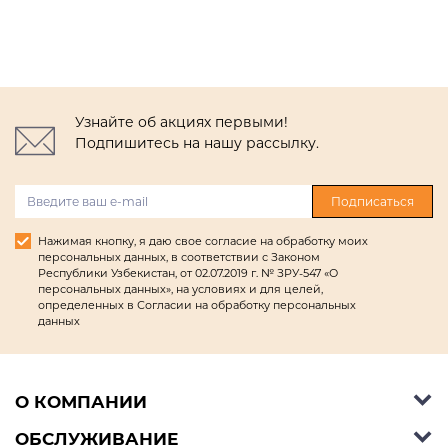
Узнайте об акциях первыми!
Подпишитесь на нашу рассылку.
Подписаться
Нажимая кнопку, я даю свое согласие на обработку моих
персональных данных, в соответствии с Законом
Республики Узбекистан, от 02.07.2019 г. № ЗРУ-547 «О
персональных данных», на условиях и для целей,
определенных в Согласии на обработку персональных
данных
О КОМПАНИИ
ОБСЛУЖИВАНИЕ
Об Ashley Furniture HomeStore