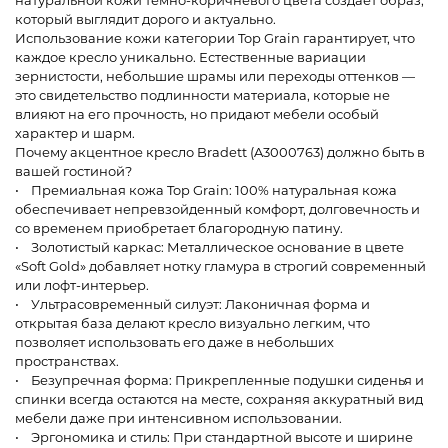
натуральной кожи темно-коричневого цвета создает образ,
который выглядит дорого и актуально.
Использование кожи категории Top Grain гарантирует, что
каждое кресло уникально. Естественные вариации
зернистости, небольшие шрамы или переходы оттенков —
это свидетельство подлинности материала, которые не
влияют на его прочность, но придают мебели особый
характер и шарм.
Почему акцентное кресло Bradett (A3000763) должно быть в
вашей гостиной?
• Премиальная кожа Top Grain: 100% натуральная кожа
обеспечивает непревзойденный комфорт, долговечность и
со временем приобретает благородную патину.
• Золотистый каркас: Металлическое основание в цвете
«Soft Gold» добавляет нотку гламура в строгий современный
или лофт-интерьер.
• Ультрасовременный силуэт: Лаконичная форма и
открытая база делают кресло визуально легким, что
позволяет использовать его даже в небольших
пространствах.
• Безупречная форма: Прикрепленные подушки сиденья и
спинки всегда остаются на месте, сохраняя аккуратный вид
мебели даже при интенсивном использовании.
• Эргономика и стиль: При стандартной высоте и ширине