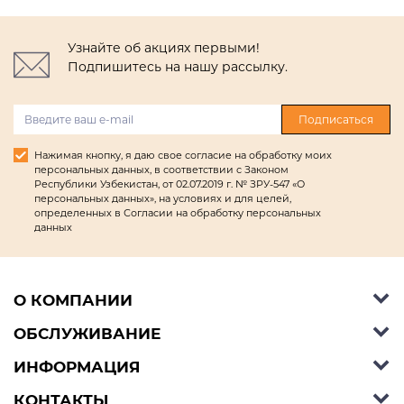
Узнайте об акциях первыми!
Подпишитесь на нашу рассылку.
Подписаться
Нажимая кнопку, я даю свое согласие на обработку моих
персональных данных, в соответствии с Законом
Республики Узбекистан, от 02.07.2019 г. № ЗРУ-547 «О
персональных данных», на условиях и для целей,
определенных в Согласии на обработку персональных
данных
О КОМПАНИИ
ОБСЛУЖИВАНИЕ
Об Ashley Furniture HomeStore
Контакты
ИНФОРМАЦИЯ
Справочный центр
КОНТАКТЫ
Блог
Способы оплаты