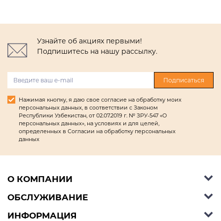
Узнайте об акциях первыми!
Подпишитесь на нашу рассылку.
Подписаться
Нажимая кнопку, я даю свое согласие на обработку моих
персональных данных, в соответствии с Законом
Республики Узбекистан, от 02.07.2019 г. № ЗРУ-547 «О
персональных данных», на условиях и для целей,
определенных в Согласии на обработку персональных
данных
О КОМПАНИИ
ОБСЛУЖИВАНИЕ
Об Ashley Furniture HomeStore
Контакты
ИНФОРМАЦИЯ
Справочный центр