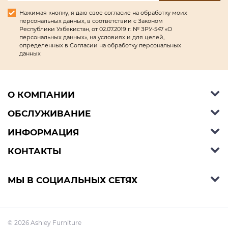
Нажимая кнопку, я даю свое согласие на обработку моих
персональных данных, в соответствии с Законом
Республики Узбекистан, от 02.07.2019 г. № ЗРУ-547 «О
персональных данных», на условиях и для целей,
определенных в Согласии на обработку персональных
данных
О КОМПАНИИ
ОБСЛУЖИВАНИЕ
Об Ashley Furniture HomeStore
Контакты
ИНФОРМАЦИЯ
Справочный центр
КОНТАКТЫ
Блог
Способы оплаты
Стили
Условия доставки
Телефон:
+998 77 494 09 99
МЫ В СОЦИАЛЬНЫХ СЕТЯХ
Договор публичной оферты
Условия предзаказа
E-mail:
support@ashleyhomestore.uz
Политика конфиденциальности
Оплата в рассрочку
Адрес: Шоурум: Яккасарайский р-н, улица
© 2026 Ashley Furniture
Баходыра 2/1