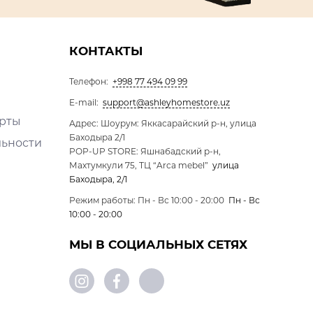
КОНТАКТЫ
Телефон:
+998 77 494 09 99
E-mail:
support@ashleyhomestore.uz
ерты
Адрес: Шоурум: Яккасарайский р-н, улица
Баходыра 2/1
льности
POP-UP STORE: Яшнабадский р-н,
Махтумкули 75, ТЦ “Arca mebel”
улица
Баходыра, 2/1
Режим работы: Пн - Вс 10:00 - 20:00
Пн - Вс
10:00 - 20:00
МЫ В СОЦИАЛЬНЫХ СЕТЯХ