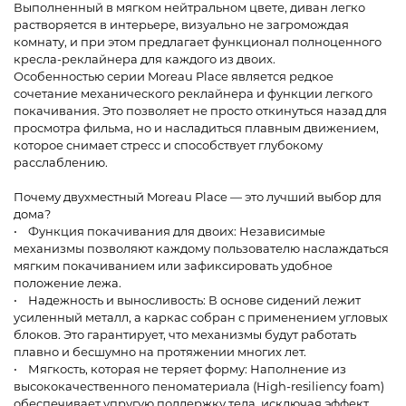
Выполненный в мягком нейтральном цвете, диван легко
растворяется в интерьере, визуально не загромождая
комнату, и при этом предлагает функционал полноценного
кресла-реклайнера для каждого из двоих.
Особенностью серии Moreau Place является редкое
сочетание механического реклайнера и функции легкого
покачивания. Это позволяет не просто откинуться назад для
просмотра фильма, но и насладиться плавным движением,
которое снимает стресс и способствует глубокому
расслаблению.
Почему двухместный Moreau Place — это лучший выбор для
дома?
• Функция покачивания для двоих: Независимые
механизмы позволяют каждому пользователю наслаждаться
мягким покачиванием или зафиксировать удобное
положение лежа.
• Надежность и выносливость: В основе сидений лежит
усиленный металл, а каркас собран с применением угловых
блоков. Это гарантирует, что механизмы будут работать
плавно и бесшумно на протяжении многих лет.
• Мягкость, которая не теряет форму: Наполнение из
высококачественного пеноматериала (High-resiliency foam)
обеспечивает упругую поддержку тела, исключая эффект