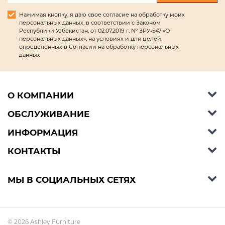
Нажимая кнопку, я даю свое согласие на обработку моих
персональных данных, в соответствии с Законом
Республики Узбекистан, от 02.07.2019 г. № ЗРУ-547 «О
персональных данных», на условиях и для целей,
определенных в Согласии на обработку персональных
данных
О КОМПАНИИ
ОБСЛУЖИВАНИЕ
Об Ashley Furniture HomeStore
Контакты
ИНФОРМАЦИЯ
Справочный центр
КОНТАКТЫ
Блог
Способы оплаты
Стили
Условия доставки
Телефон:
+998 77 494 09 99
МЫ В СОЦИАЛЬНЫХ СЕТЯХ
Договор публичной оферты
Условия предзаказа
E-mail:
support@ashleyhomestore.uz
Политика конфиденциальности
Оплата в рассрочку
Адрес: Шоурум: Яккасарайский р-н, улица
© 2026 Ashley Furniture