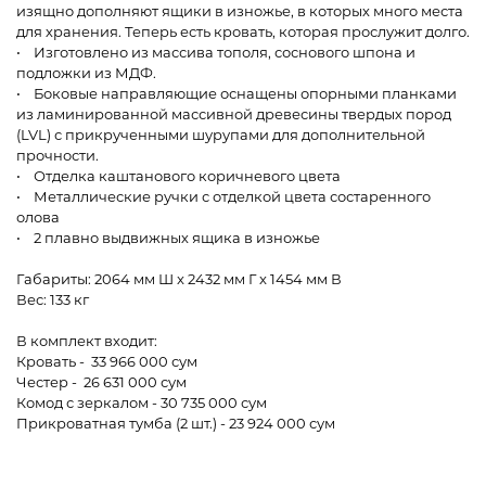
изящно дополняют ящики в изножье, в которых много места
для хранения. Теперь есть кровать, которая прослужит долго.
• Изготовлено из массива тополя, соснового шпона и
подложки из МДФ.
• Боковые направляющие оснащены опорными планками
из ламинированной массивной древесины твердых пород
(LVL) с прикрученными шурупами для дополнительной
прочности.
• Отделка каштанового коричневого цвета
• Металлические ручки с отделкой цвета состаренного
олова
• 2 плавно выдвижных ящика в изножье
Габариты: 2064 мм Ш x 2432 мм Г x 1454 мм В
Вес: 133 кг
В комплект входит:
Кровать - 33 966 000 сум
Честер - 26 631 000 сум
Комод с зеркалом - 30 735 000 сум
Прикроватная тумба (2 шт.) - 23 924 000 сум