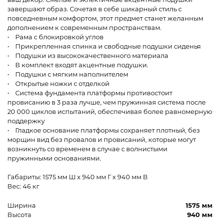
завершают образ. Сочетая в себе шикарный стиль с
повседневным комфортом, этот предмет станет желанным
дополнением к современным пространствам.
• Рама с блокировкой углов
• Прикрепленная спинка и свободные подушки сиденья
• Подушки из высококачественного материала
• В комплект входят акцентные подушки.
• Подушки с мягким наполнителем
• Открытые ножки с отделкой
• Система фундамента платформы противостоит
провисанию в 3 раза лучше, чем пружинная система после
20 000 циклов испытаний, обеспечивая более равномерную
поддержку
• Гладкое основание платформы сохраняет плотный, без
морщин вид без провалов и провисаний, которые могут
возникнуть со временем в случае с волнистыми
пружинными основаниями.
Габариты: 1575 мм Ш x 940 мм Г x 940 мм В
Вес: 46 кг
Ширина
1575 мм
Высота
940 мм