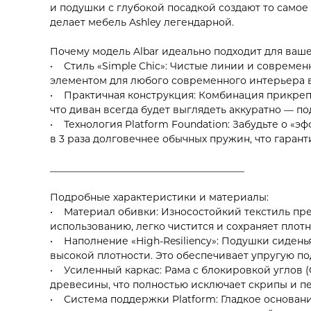
и подушки с глубокой посадкой создают то само
делает мебель Ashley легендарной.
Почему модель Albar идеально подходит для ваш
• Стиль «Simple Chic»: Чистые линии и совреме
элементом для любого современного интерьера в
• Практичная конструкция: Комбинация прикреп
что диван всегда будет выглядеть аккуратно — п
• Технология Platform Foundation: Забудьте о «
в 3 раза долговечнее обычных пружин, что гаран
________________________________________
Подробные характеристики и материалы:
• Материал обивки: Износостойкий текстиль пре
использованию, легко чистится и сохраняет плот
• Наполнение «High-Resiliency»: Подушки сиден
высокой плотности. Это обеспечивает упругую п
• Усиленный каркас: Рама с блокировкой углов (
древесины, что полностью исключает скрипы и п
• Система поддержки Platform: Гладкое основан