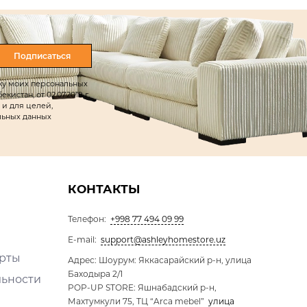
Подписаться
тку моих персональных
истан, от 02.07.2019 г.
 и для целей,
льных данных
КОНТАКТЫ
Телефон:
+998 77 494 09 99
E-mail:
support@ashleyhomestore.uz
ерты
Адрес: Шоурум: Яккасарайский р-н, улица
Баходыра 2/1
льности
POP-UP STORE: Яшнабадский р-н,
Махтумкули 75, ТЦ “Arca mebel”
улица