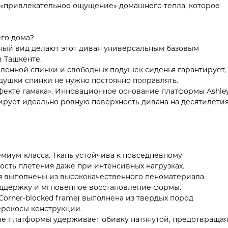
е «привлекательное ощущение» домашнего тепла, которое
его дома?
нный вид делают этот диван универсальным базовым
 Ташкенте.
ленной спинки и свободных подушек сиденья гарантирует,
одушки спинки не нужно постоянно поправлять.
эффекте гамака». Инновационное основание платформы Ashle
тирует идеально ровную поверхность дивана на десятилетия
миум-класса. Ткань устойчива к повседневному
ность плетения даже при интенсивных нагрузках.
ья выполнены из высококачественного пеноматериала
оддержку и мгновенное восстановление формы.
Corner-blocked frame) выполнена из твердых пород
ерекосы конструкции.
ие платформы удерживает обивку натянутой, предотвращая