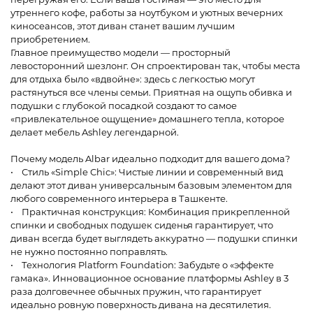
утреннего кофе, работы за ноутбуком и уютных вечерних
киносеансов, этот диван станет вашим лучшим
приобретением.
Главное преимущество модели — просторный
левосторонний шезлонг. Он спроектирован так, чтобы места
для отдыха было «вдвойне»: здесь с легкостью могут
растянуться все члены семьи. Приятная на ощупь обивка и
подушки с глубокой посадкой создают то самое
«привлекательное ощущение» домашнего тепла, которое
делает мебель Ashley легендарной.
Почему модель Albar идеально подходит для вашего дома?
• Стиль «Simple Chic»: Чистые линии и современный вид
делают этот диван универсальным базовым элементом для
любого современного интерьера в Ташкенте.
• Практичная конструкция: Комбинация прикрепленной
спинки и свободных подушек сиденья гарантирует, что
диван всегда будет выглядеть аккуратно — подушки спинки
не нужно постоянно поправлять.
• Технология Platform Foundation: Забудьте о «эффекте
гамака». Инновационное основание платформы Ashley в 3
раза долговечнее обычных пружин, что гарантирует
идеально ровную поверхность дивана на десятилетия.