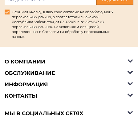
Нажимая кнопку, я даю свое согласие на обработку моих
персональных данных, в соответствии с Законом
Республики Узбекистан, от 02.07.2019 г. № ЗРУ-547 «О
персональных данных», на условиях и для целей,
определенных в Согласии на обработку персональных
данных
О КОМПАНИИ
ОБСЛУЖИВАНИЕ
Об Ashley Furniture HomeStore
Контакты
ИНФОРМАЦИЯ
Справочный центр
КОНТАКТЫ
Блог
Способы оплаты
Стили
Условия доставки
Телефон:
+998 77 494 09 99
МЫ В СОЦИАЛЬНЫХ СЕТЯХ
Договор публичной оферты
Условия предзаказа
E-mail:
support@ashleyhomestore.uz
Политика конфиденциальности
Оплата в рассрочку
Адрес: Шоурум: Яккасарайский р-н, улица