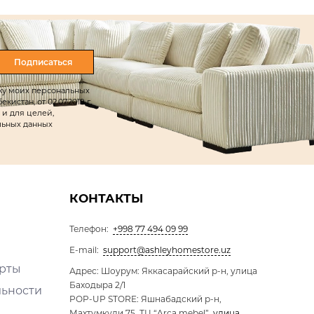
Подписаться
тку моих персональных
истан, от 02.07.2019 г.
 и для целей,
льных данных
КОНТАКТЫ
Телефон:
+998 77 494 09 99
E-mail:
support@ashleyhomestore.uz
ерты
Адрес: Шоурум: Яккасарайский р-н, улица
Баходыра 2/1
льности
POP-UP STORE: Яшнабадский р-н,
Махтумкули 75, ТЦ “Arca mebel”
улица