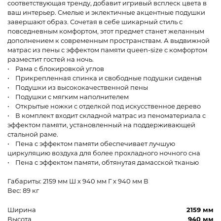
соответствующая тренду, добавит игривый всплеск цвета в
ваш интерьер. Смелые и эклектичные акцентные подушки
завершают образ. Сочетая в себе шикарный стиль с
повседневным комфортом, этот предмет станет желанным
дополнением к современным пространствам. А выдвижной
матрас из пены с эффектом памяти queen-size с комфортом
разместит гостей на ночь.
• Рама с блокировкой углов
• Прикрепленная спинка и свободные подушки сиденья
• Подушки из высококачественной пены
• Подушки с мягким наполнителем
• Открытые ножки с отделкой под искусственное дерево
• В комплект входит складной матрас из пеноматериала с
эффектом памяти, установленный на поддерживающей
стальной раме.
• Пена с эффектом памяти обеспечивает лучшую
циркуляцию воздуха для более прохладного ночного сна
• Пена с эффектом памяти, обтянутая дамасской тканью
Габариты: 2159 мм Ш x 940 мм Г x 940 мм В
Вес: 89 кг
Ширина
2159 мм
Высота
940 мм