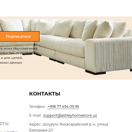
Подписаться
тку моих персональных
истан, от 02.07.2019 г.
 и для целей,
льных данных
КОНТАКТЫ
Телефон:
+998 77 494 09 99
E-mail:
support@ashleyhomestore.uz
ерты
Адрес: Шоурум: Яккасарайский р-н, улица
Баходыра 2/1