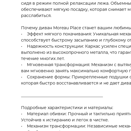
сидя в режим полной релаксации лежа. Объемны
обеспечивают мягкую посадку, которая снимает 
расслабиться.
Почему диван Moreau Place станет вашим любим
• Эффект мягкого покачивания: Уникальная механ
способствует быстрому засыпанию и глубокому о
• Надежность конструкции: Каркас усилен спец
выполнено из высокопрочного металла, что гара
течение многих лет.
• Мгновенная трансформация: Механизм с вытянуто
вам мгновенно занять максимально комфортную по
• Сохранение формы: Прикрепленные подушки сп
которая быстро восстанавливается и не дает див
________________________________________
Подробные характеристики и материалы:
• Материал обивки: Прочный и тактильно приятн
Устойчив к истиранию и легок в чистке.
• Механизм трансформации: Независимые механи