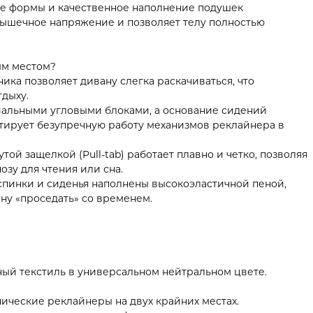
е формы и качественное наполнение подушек
мышечное напряжение и позволяет телу полностью
ым местом?
ика позволяет дивану слегка раскачиваться, что
тдыху.
иальными угловыми блоками, а основание сидений
нтирует безупречную работу механизмов реклайнера в
й защелкой (Pull-tab) работает плавно и четко, позволяя
зу для чтения или сна.
инки и сиденья наполнены высокоэластичной пеной,
ану «проседать» со временем.
ый текстиль в универсальном нейтральном цвете.
ческие реклайнеры на двух крайних местах.