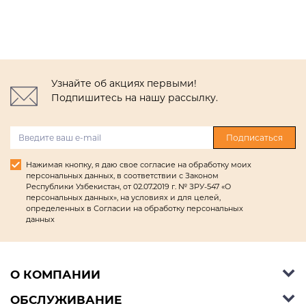
Узнайте об акциях первыми!
Подпишитесь на нашу рассылку.
Подписаться
Нажимая кнопку, я даю свое согласие на обработку моих
персональных данных, в соответствии с Законом
Республики Узбекистан, от 02.07.2019 г. № ЗРУ-547 «О
персональных данных», на условиях и для целей,
определенных в Согласии на обработку персональных
данных
О КОМПАНИИ
ОБСЛУЖИВАНИЕ
Об Ashley Furniture HomeStore