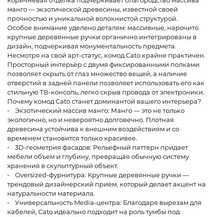
коричневая отделка подчеркивает благородство массива
манго — экзотической древесины, известной своей
прочностью и уникальной волокнистой структурой.
Особое внимание уделено деталям: массивные, нарочито
крупные деревянные ручки органично интегрированы в
дизайн, подчеркивая монументальность предмета.
Несмотря на свой арт-статус, комод Cato крайне практичен.
Просторный интерьер с двумя фиксированными полками
позволяет скрыть от глаз множество вещей, а наличие
отверстий в задней панели позволяет использовать его как
стильную ТВ-консоль, легко скрыв провода от электроники.
Почему комод Cato станет доминантой вашего интерьера?
• Экзотический массив манго: Манго — это не только
экологично, но и невероятно долговечно. Плотная
древесина устойчива к внешним воздействиям и со
временем становится только красивее.
• 3D-геометрия фасадов: Рельефный паттерн придает
мебели объем и глубину, превращая обычную систему
хранения в скульптурный объект.
• Oversized-фурнитура: Крупные деревянные ручки —
трендовый дизайнерский прием, который делает акцент на
натуральности материала.
• Универсальность Media-центра: Благодаря вырезам для
кабелей, Cato идеально подходит на роль тумбы под