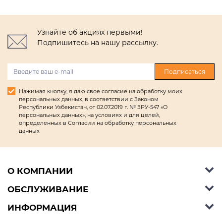
Узнайте об акциях первыми!
Подпишитесь на нашу рассылку.
Подписаться
Нажимая кнопку, я даю свое согласие на обработку моих
персональных данных, в соответствии с Законом
Республики Узбекистан, от 02.07.2019 г. № ЗРУ-547 «О
персональных данных», на условиях и для целей,
определенных в Согласии на обработку персональных
данных
О КОМПАНИИ
ОБСЛУЖИВАНИЕ
Об Ashley Furniture HomeStore
Контакты
ИНФОРМАЦИЯ
Справочный центр