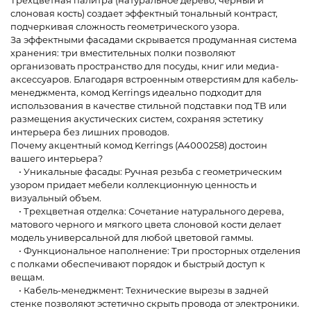
Трехцветная палитра (натуральное дерево, черный и
слоновая кость) создает эффектный тональный контраст,
подчеркивая сложность геометрического узора.
За эффектными фасадами скрывается продуманная система
хранения: три вместительных полки позволяют
организовать пространство для посуды, книг или медиа-
аксессуаров. Благодаря встроенным отверстиям для кабель-
менеджмента, комод Kerrings идеально подходит для
использования в качестве стильной подставки под ТВ или
размещения акустических систем, сохраняя эстетику
интерьера без лишних проводов.
Почему акцентный комод Kerrings (A4000258) достоин
вашего интерьера?
• Уникальные фасады: Ручная резьба с геометрическим
узором придает мебели коллекционную ценность и
визуальный объем.
• Трехцветная отделка: Сочетание натурального дерева,
матового черного и мягкого цвета слоновой кости делает
модель универсальной для любой цветовой гаммы.
• Функциональное наполнение: Три просторных отделения
с полками обеспечивают порядок и быстрый доступ к
вещам.
• Кабель-менеджмент: Технические вырезы в задней
стенке позволяют эстетично скрыть провода от электроники.