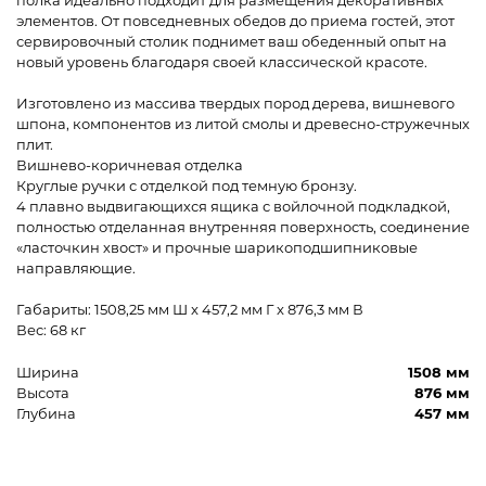
полка идеально подходит для размещения декоративных
элементов. От повседневных обедов до приема гостей, этот
сервировочный столик поднимет ваш обеденный опыт на
новый уровень благодаря своей классической красоте.
Изготовлено из массива твердых пород дерева, вишневого
шпона, компонентов из литой смолы и древесно-стружечных
плит.
Вишнево-коричневая отделка
Круглые ручки с отделкой под темную бронзу.
4 плавно выдвигающихся ящика с войлочной подкладкой,
полностью отделанная внутренняя поверхность, соединение
«ласточкин хвост» и прочные шарикоподшипниковые
направляющие.
Габариты: 1508,25 мм Ш x 457,2 мм Г x 876,3 мм В
Вес: 68 кг
Ширина
1508 мм
Высота
876 мм
Глубина
457 мм