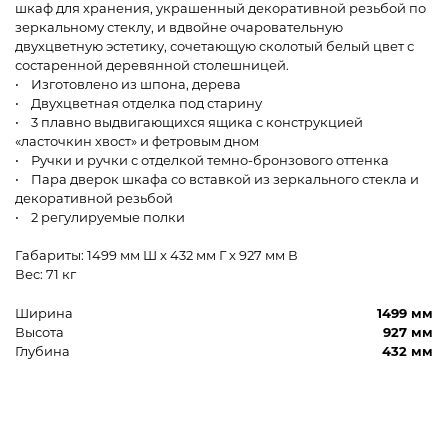
шкаф для хранения, украшенный декоративной резьбой по
зеркальному стеклу, и вдвойне очаровательную
двухцветную эстетику, сочетающую сколотый белый цвет с
состаренной деревянной столешницей.
• Изготовлено из шпона, дерева
• Двухцветная отделка под старину
• 3 плавно выдвигающихся ящика с конструкцией
«ласточкин хвост» и фетровым дном
• Ручки и ручки с отделкой темно-бронзового оттенка
• Пара дверок шкафа со вставкой из зеркального стекла и
декоративной резьбой
• 2 регулируемые полки
Габариты: 1499 мм Ш x 432 мм Г x 927 мм В
Вес: 71 кг
Ширина
1499 мм
Высота
927 мм
Глубина
432 мм