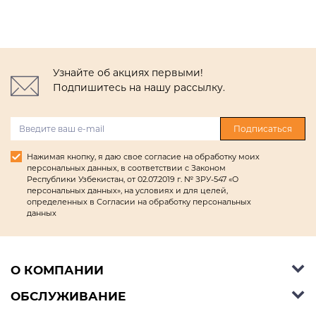
Узнайте об акциях первыми!
Подпишитесь на нашу рассылку.
Подписаться
Нажимая кнопку, я даю свое согласие на обработку моих
персональных данных, в соответствии с Законом
Республики Узбекистан, от 02.07.2019 г. № ЗРУ-547 «О
персональных данных», на условиях и для целей,
определенных в Согласии на обработку персональных
данных
О КОМПАНИИ
ОБСЛУЖИВАНИЕ
Об Ashley Furniture HomeStore