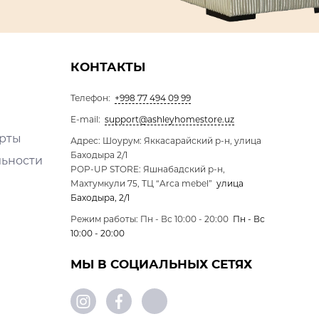
КОНТАКТЫ
Телефон:
+998 77 494 09 99
E-mail:
support@ashleyhomestore.uz
ерты
Адрес: Шоурум: Яккасарайский р-н, улица
Баходыра 2/1
льности
POP-UP STORE: Яшнабадский р-н,
Махтумкули 75, ТЦ “Arca mebel”
улица
Баходыра, 2/1
Режим работы: Пн - Вс 10:00 - 20:00
Пн - Вс
10:00 - 20:00
МЫ В СОЦИАЛЬНЫХ СЕТЯХ