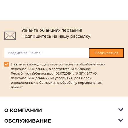
Узнайте об акциях первыми!
Подпишитесь на нашу рассылку.
Подписаться
Нажимая кнопку, я даю свое согласие на обработку моих
персональных данных, в соответствии с Законом
Республики Узбекистан, от 02.07.2019 г. № ЗРУ-547 «О
персональных данных», на условиях и для целей,
определенных в Согласии на обработку персональных
данных
О КОМПАНИИ
ОБСЛУЖИВАНИЕ
Об Ashley Furniture HomeStore