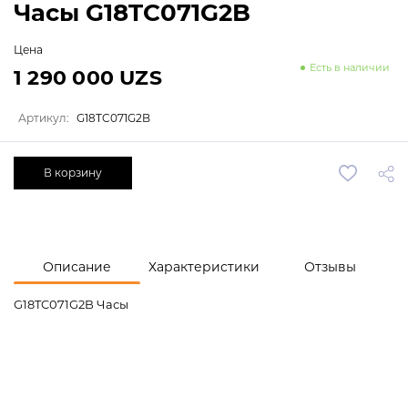
Часы G18TC071G2B
Цена
Есть в наличии
1 290 000 UZS
Артикул:
G18TC071G2B
В корзину
Описание
Характеристики
Отзывы
G18TC071G2B Часы