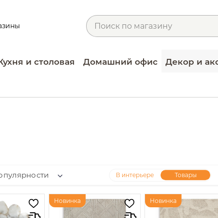
азины
Кухня и столовая
Домашний офис
Декор и ак
опулярности
В интерьере
Товары
Новинка
Новинка