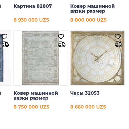
й
Картина 82807
Ковер машинной
вязки размер
68
160*230 см
8 930 000 UZS
8 800 000 UZS
В корзину
В корзину
й
Ковер машинной
Часы 32053
вязки размер
160*230 см
8 750 000 UZS
8 660 000 UZS
В корзину
В корзину