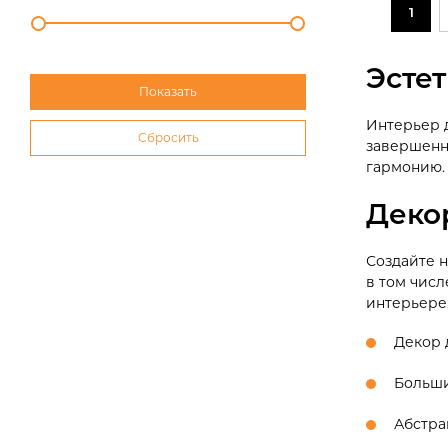
1
Эстет
Интерьер д
завершенно
гармонию.
Деко
Создайте 
в том числ
интерьере,
Декор 
Больши
Абстра