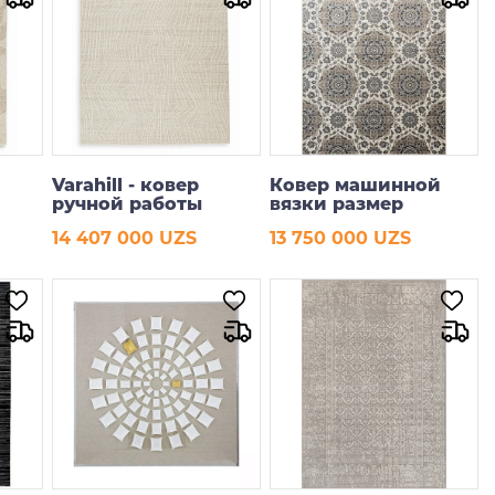
Varahill - ковер
Ковер машинной
ручной работы
вязки размер
200*290 см
14 407 000 UZS
13 750 000 UZS
В корзину
В корзину