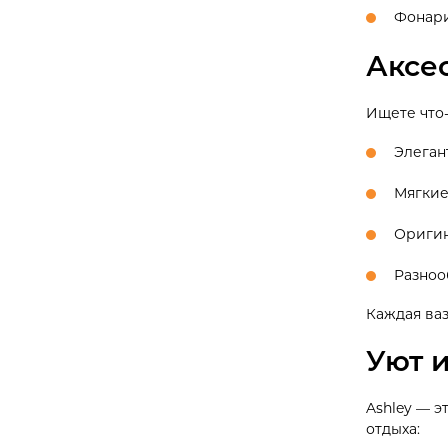
Фонари
Аксе
Ищете что-
Элеган
Мягкие
Оригин
Разноо
Каждая ваз
Уют 
Ashley — э
отдыха: