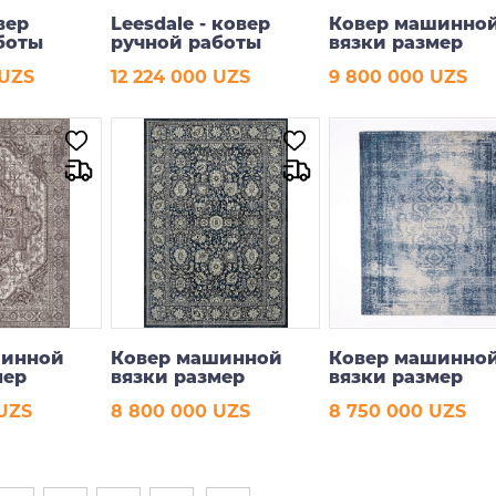
вер
Leesdale - ковер
Ковер машинно
боты
ручной работы
вязки размер
200*290 см 6390
 UZS
12 224 000 UZS
9 800 000 UZS
рзину
В корзину
В корзину
шинной
Ковер машинной
Ковер машинно
мер
вязки размер
вязки размер
160*230 см
160*230 см
 UZS
8 800 000 UZS
8 750 000 UZS
рзину
В корзину
В корзину