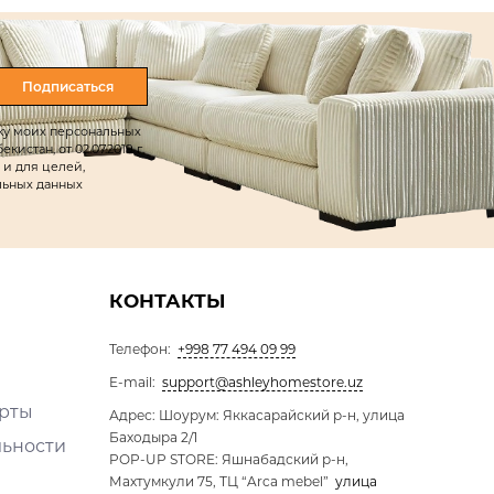
Подписаться
тку моих персональных
истан, от 02.07.2019 г.
 и для целей,
льных данных
КОНТАКТЫ
Телефон:
+998 77 494 09 99
E-mail:
support@ashleyhomestore.uz
ерты
Адрес: Шоурум: Яккасарайский р-н, улица
Баходыра 2/1
льности
POP-UP STORE: Яшнабадский р-н,
Махтумкули 75, ТЦ “Arca mebel”
улица