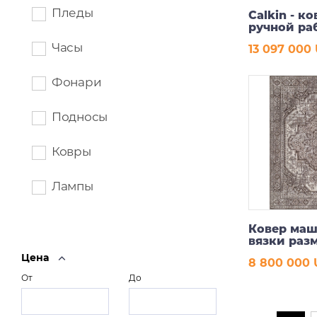
Пледы
Calkin - ко
ручной ра
Часы
13 097 000
В ко
Фонари
Подносы
Ковры
Лампы
Ковер ма
вязки раз
160*230 см
Цена
8 800 000
От
До
В ко