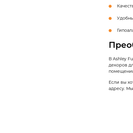
Качест
Удобны
Гипоал
Прео
В Ashley F
декоров дл
помещении
Если вы хо
адресу. Мы