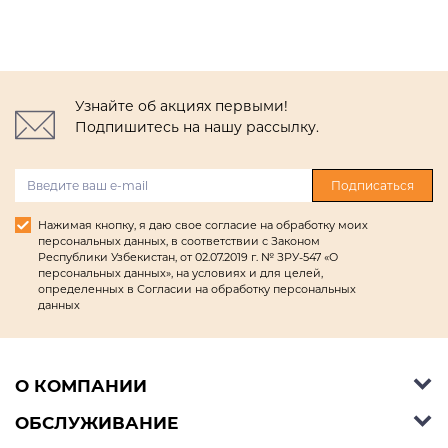
Узнайте об акциях первыми!
Подпишитесь на нашу рассылку.
Подписаться
Нажимая кнопку, я даю свое согласие на обработку моих
персональных данных, в соответствии с Законом
Республики Узбекистан, от 02.07.2019 г. № ЗРУ-547 «О
персональных данных», на условиях и для целей,
определенных в Согласии на обработку персональных
данных
О КОМПАНИИ
ОБСЛУЖИВАНИЕ
Об Ashley Furniture HomeStore