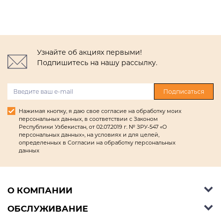
Узнайте об акциях первыми!
Подпишитесь на нашу рассылку.
Подписаться
Нажимая кнопку, я даю свое согласие на обработку моих
персональных данных, в соответствии с Законом
Республики Узбекистан, от 02.07.2019 г. № ЗРУ-547 «О
персональных данных», на условиях и для целей,
определенных в Согласии на обработку персональных
данных
О КОМПАНИИ
ОБСЛУЖИВАНИЕ
Об Ashley Furniture HomeStore