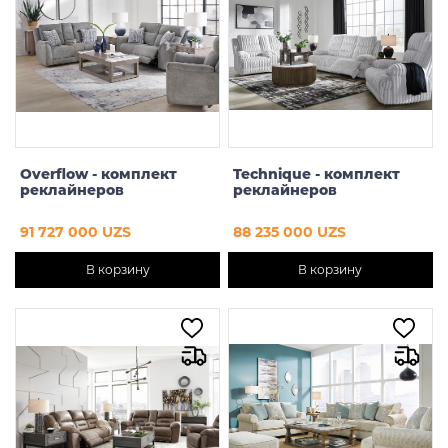
Гостиные комплекты
Журнальные столики
Придиванные столики
Консоли и ТВ-стенды
Overflow - комплект
Technique - комплект
реклайнеров
реклайнеров
Стеллажи
91 727 000 UZS
88 235 000 UZS
Акцентные комоды
В корзину
В корзину
Модули диванов
Цена
От
До