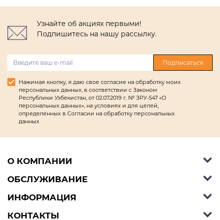
Узнайте об акциях первыми!
Подпишитесь на нашу рассылку.
Подписаться
Нажимая кнопку, я даю свое согласие на обработку моих
персональных данных, в соответствии с Законом
Республики Узбекистан, от 02.07.2019 г. № ЗРУ-547 «О
персональных данных», на условиях и для целей,
определенных в Согласии на обработку персональных
данных
О КОМПАНИИ
ОБСЛУЖИВАНИЕ
Об Ashley Furniture HomeStore
Контакты
ИНФОРМАЦИЯ
Справочный центр
КОНТАКТЫ
Блог
Способы оплаты