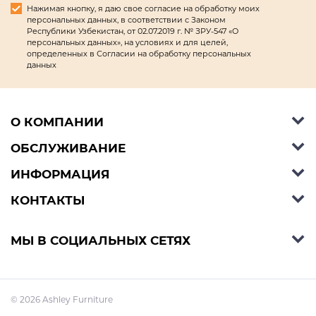
Нажимая кнопку, я даю свое согласие на обработку моих
персональных данных, в соответствии с Законом
Республики Узбекистан, от 02.07.2019 г. № ЗРУ-547 «О
персональных данных», на условиях и для целей,
определенных в Согласии на обработку персональных
данных
О КОМПАНИИ
ОБСЛУЖИВАНИЕ
Об Ashley Furniture HomeStore
Контакты
ИНФОРМАЦИЯ
Справочный центр
КОНТАКТЫ
Блог
Способы оплаты
Стили
Условия доставки
Телефон:
+998 77 494 09 99
МЫ В СОЦИАЛЬНЫХ СЕТЯХ
Договор публичной оферты
Условия предзаказа
E-mail:
support@ashleyhomestore.uz
Политика конфиденциальности
Оплата в рассрочку
Адрес: Шоурум: Яккасарайский р-н, улица
© 2026 Ashley Furniture
Баходыра 2/1