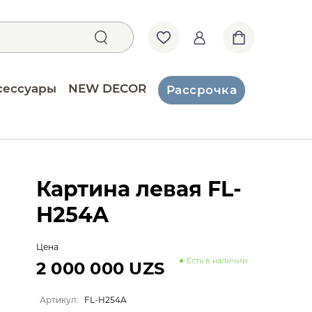
сессуары
NEW DECOR
Рассрочка
Картина левая FL-
H254A
Цена
Есть в наличии
2 000 000 UZS
Артикул:
FL-H254A