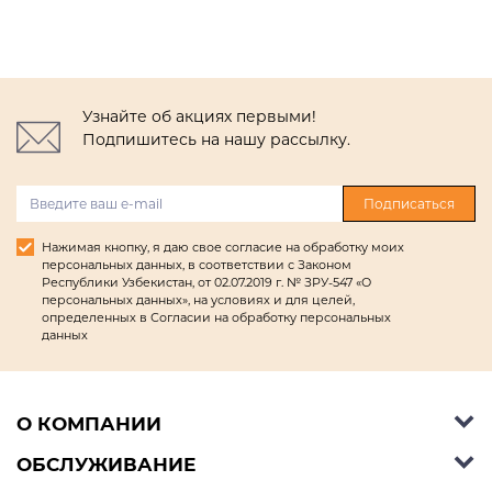
Узнайте об акциях первыми!
Подпишитесь на нашу рассылку.
Подписаться
Нажимая кнопку, я даю свое согласие на обработку моих
персональных данных, в соответствии с Законом
Республики Узбекистан, от 02.07.2019 г. № ЗРУ-547 «О
персональных данных», на условиях и для целей,
определенных в Согласии на обработку персональных
данных
О КОМПАНИИ
ОБСЛУЖИВАНИЕ
Об Ashley Furniture HomeStore