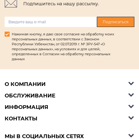
Подпишитесь на нашу рассылку.
Подписаться
Нажимая кнопку, я даю свое согласие на обработку моих
персональных данных, в соответствии с Законом
Республики Узбекистан, от 02.07.2019 г. № ЗРУ-547 «О
персональных данных», на условиях и для целей,
определенных в Согласии на обработку персональных
данных
О КОМПАНИИ
ОБСЛУЖИВАНИЕ
Об Ashley Furniture HomeStore
Контакты
ИНФОРМАЦИЯ
Справочный центр
КОНТАКТЫ
Блог
Способы оплаты
Стили
Условия доставки
Телефон:
+998 77 494 09 99
МЫ В СОЦИАЛЬНЫХ СЕТЯХ