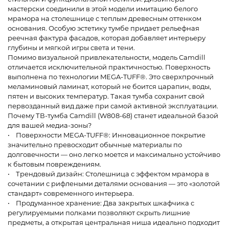
мастерски соединили в этой модели имитацию белого
мрамора на столешнице с теплым древесным оттенком
основания. Особую эстетику тумбе придает рельефная
реечная фактура фасадов, которая добавляет интерьеру
глубины и мягкой игры света и тени.
Помимо визуальной привлекательности, модель Camdill
отличается исключительной практичностью. Поверхность
выполнена по технологии MEGA-TUFF®. Это сверхпрочный
меламиновый ламинат, который не боится царапин, воды,
пятен и высоких температур. Такая тумба сохранит свой
первозданный вид даже при самой активной эксплуатации.
Почему ТВ-тумба Camdill (W808-68) станет идеальной базой
для вашей медиа-зоны?
• Поверхности MEGA-TUFF®: Инновационное покрытие
значительно превосходит обычные материалы по
долговечности — оно легко моется и максимально устойчиво
к бытовым повреждениям.
• Трендовый дизайн: Столешница с эффектом мрамора в
сочетании с рифлеными деталями основания — это «золотой
стандарт» современного интерьера.
• Продуманное хранение: Два закрытых шкафчика с
регулируемыми полками позволяют скрыть лишние
предметы, а открытая центральная ниша идеально подходит