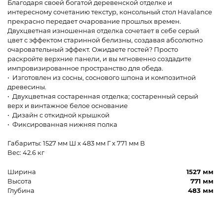
Благодаря своей богатой деревенской отделке и
интересному сочетанию текстур, консольный стол Havalance
прекрасно передает очарование прошлых времен.
Двухцветная изношенная отделка сочетает в себе серый
цвет с эффектом старинной белизны, создавая абсолютно
очаровательный эффект. Ожидаете гостей? Просто
раскройте верхние панели, и вы мгновенно создадите
импровизированное пространство для обеда.
• Изготовлен из сосны, соснового шпона и композитной
древесины.
• Двухцветная состаренная отделка; состаренный серый
верх и винтажное белое основание
• Дизайн с откидной крышкой
• Фиксированная нижняя полка
Габариты: 1527 мм Ш x 483 мм Г x 771 мм В
Вес: 42.6 кг
Ширина
1527 мм
Высота
771 мм
Глубина
483 мм