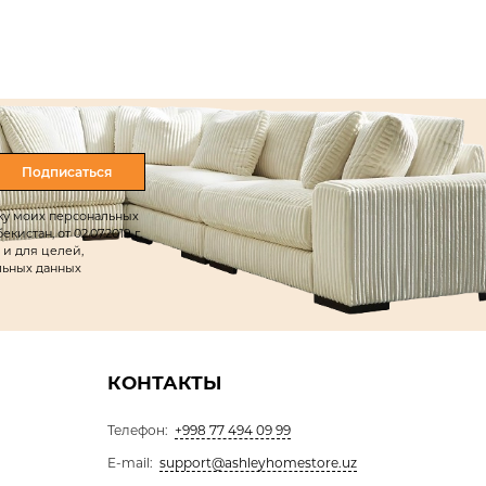
Подписаться
тку моих персональных
истан, от 02.07.2019 г.
 и для целей,
льных данных
КОНТАКТЫ
Телефон:
+998 77 494 09 99
E-mail:
support@ashleyhomestore.uz