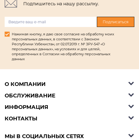
Подпишитесь на нашу рассылку.
Подписаться
Нажимая кнопку, я даю свое согласие на обработку моих
персональных данных, в соответствии с Законом
Республики Узбекистан, от 02.07.2019 г. № ЗРУ-547 «О
персональных данных», на условиях и для целей,
определенных в Согласии на обработку персональных
данных
О КОМПАНИИ
ОБСЛУЖИВАНИЕ
Об Ashley Furniture HomeStore
Контакты
ИНФОРМАЦИЯ
Справочный центр
КОНТАКТЫ
Блог
Способы оплаты
Стили
Условия доставки
Телефон:
+998 77 494 09 99
МЫ В СОЦИАЛЬНЫХ СЕТЯХ