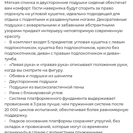
Мягкая спинка и двусторонние подушки сиденья обеспечат
вам комфорт. Гости наверняка будут спорить за право
отдохнуть на угловой кушетке, идеально подходящей для
отдыха с поднятыми и раздвинутыми ногами. Декоративные
подушки с акварельными и забавными абстрактными
узорами придают интерьеру неповторимую современную
красоту.
• В комплект входят 5 предметов: угловая кушетка с левым
подлокотником, кушетка без подлокотников, кресло без
подлокотников, диван с правым подлокотником и диван-
тумба.
• «Левая рука» и «правая рука» описывают положение руки,
когда вы смотрите на фигуру.
• Обивка и подушки из шенилла
• Двусторонние подушки
• Подушки из высокоэластичной пены
• Рама с блокировкой углов
• Система платформенного фундамента выдерживает
провисание в 3 раза лучше, чем пружинная система после
20 000 циклов испытаний, обеспечивая более равномерную
поддержку.
• Гладкое основание платформы сохраняет упругий, без
складок и провисаний, которые могут со временем
возникнуть в случае с волнистыми пружинными