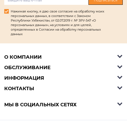
Подписаться
Нажимая кнопку, я даю свое согласие на обработку моих
персональных данных, в соответствии с Законом
Республики Узбекистан, от 02.07.2019 г. № ЗРУ-547 «О
персональных данных», на условиях и для целей,
определенных в Согласии на обработку персональных
данных
О КОМПАНИИ
ОБСЛУЖИВАНИЕ
Об Ashley Furniture HomeStore
Контакты
ИНФОРМАЦИЯ
Справочный центр
КОНТАКТЫ
Блог
Способы оплаты
Стили
Условия доставки
Телефон:
+998 77 494 09 99
МЫ В СОЦИАЛЬНЫХ СЕТЯХ
Договор публичной оферты
Условия предзаказа
E-mail:
support@ashleyhomestore.uz
Политика конфиденциальности
Оплата в рассрочку
Адрес: Шоурум: Яккасарайский р-н, улица